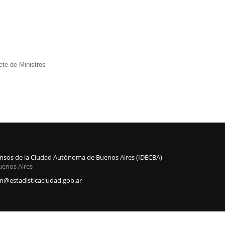
te de Ministros -
Censos de la Ciudad Autónoma de Buenos Aires (IDECBA)
uenos Aires
@estadisticaciudad.gob.ar