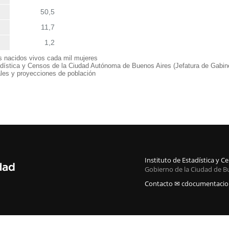
50,5
11,7
1,2
s nacidos vivos cada mil mujeres
adística y Censos de la Ciudad Autónoma de Buenos Aires (Jefatura de Gabine
les y proyecciones de población
Instituto de Estadística y 
Gobierno de la Ciudad de B
Contacto ✉ cdocumentacion