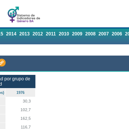
15
2014
2013
2012
2011
2010
2009
2008
2007
2006
2
d por grupo de
d
os)
1976
30,3
102,7
162,5
116,7