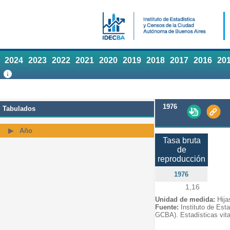
2024
2023
2022
2021
2020
2019
2018
2017
2016
20
1976
Tabulados
Año
Tasa bruta
de
reproducción
1976
1,16
Unidad de medida:
Hija
Fuente:
Instituto de Est
GCBA). Estadísticas vita