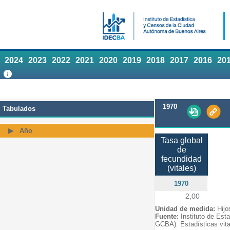
2024
2023
2022
2021
2020
2019
2018
2017
2016
20
1970
Tabulados
Año
Tasa global
de
fecundidad
(vitales)
1970
2,00
Unidad de medida:
Hijo
Fuente:
Instituto de Est
GCBA). Estadísticas vita