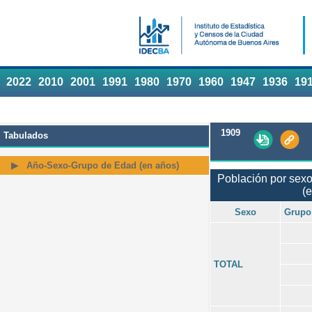
2022
2010
2001
1991
1980
1970
1960
1947
1936
19
1909
Tabulados
Año-Sexo-Grupo de Edad (en años)
Población por sexo
(e
Sexo
Grupo
TOTAL