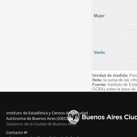
Mujer
Varón
Unidad de medida:
Porc
Nota:
la suma de las cifr
Fuente:
Instituto de Est
GCBA) sobre la base de 
Instituto de Estadística y Censos de la Ciudad
Autónoma de Buenos Aires (IDECBA)
Gobierno de la Ciudad de Buenos Aires
Contacto ✉