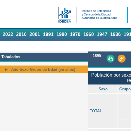
2022
2010
2001
1991
1980
1970
1960
1947
1936
19
1895
Tabulados
Año-Sexo-Grupo de Edad (en años)
Población por sexo
(e
Sexo
Grupo
TOTAL