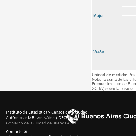
Mujer
Varón
Unidad de medida:
Porc
Nota:
la suma de las cifr
Fuente:
Instituto de Est
GCBA) sobre la base de 
Instituto de Estadística y Censos de la Ciudad
Autónoma de Buenos Aires (IDECBA)
Gobierno de la Ciudad de Buenos Aires
Contacto ✉