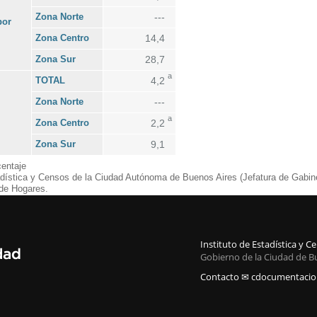
Zona Norte
---
por
Zona Centro
14,4
Zona Sur
28,7
a
TOTAL
4,2
Zona Norte
---
a
Zona Centro
2,2
Zona Sur
9,1
entaje
adística y Censos de la Ciudad Autónoma de Buenos Aires (Jefatura de Gabine
de Hogares.
Instituto de Estadística y 
Gobierno de la Ciudad de B
Contacto ✉ cdocumentacion