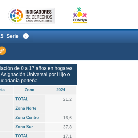
15
Serie
lación de 0 a 17 años en hogares
 Asignación Universal por Hijo o
udadanía porteña
cia
Zona
2024
TOTAL
21,2
Zona Norte
---
Zona Centro
16,6
Zona Sur
37,8
TOTAL
17,1