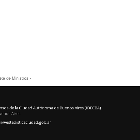
te de Ministros -
Censos de la Ciudad Autónoma de Buenos Aires (IDECBA)
uenos Aires
@estadisticaciudad.gob.ar