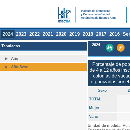
2024
2023
2022
2021
2020
2019
2018
2017
2016
Ser
2024
Tabulados
Año
Porcentaje de pob
Año-Sexo
de 4 a 12 años insc
colonias de vaca
organizadas por e
Sexo
2
TOTAL
Mujer
Varón
Unidad de medida:
Porc