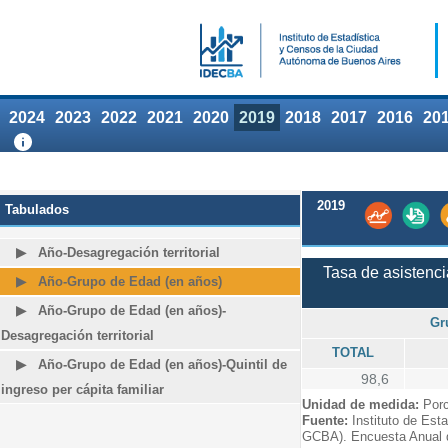
2024
2023
2022
2021
2020
2019
2018
2017
2016
20
2019
Tabulados
Año-Desagregación territorial
Tasa de asistenci
Año-Grupo de Edad (en años)
Año-Grupo de Edad (en años)-
Gr
Desagregación territorial
TOTAL
Año-Grupo de Edad (en años)-Quintil de
98,6
ingreso per cápita familiar
Unidad de medida:
Porc
Fuente:
Instituto de Est
GCBA). Encuesta Anual 