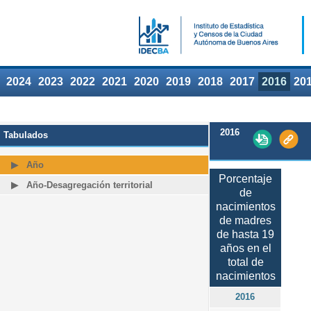
2024
2023
2022
2021
2020
2019
2018
2017
2016
20
2016
Tabulados
Año
Porcentaje
Año-Desagregación territorial
de
nacimientos
de madres
de hasta 19
años en el
total de
nacimientos
2016