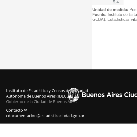
5,4
Unidad de medida:
Porc
Fuente:
Instituto de Est
GCBA). Estadísticas vita
Instituto de Estadística y Censos de la Ciudad
Autónoma de Buenos Aires (IDECBA)
Gobierno de la Ciudad de Buenos Aires
Contacto ✉
cdocumentacion@estadisticaciudad.gob.ar