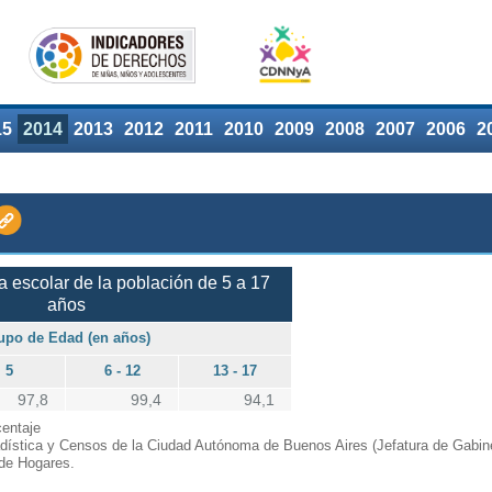
15
2014
2013
2012
2011
2010
2009
2008
2007
2006
2
a escolar de la población de 5 a 17
años
upo de Edad (en años)
5
6 - 12
13 - 17
97,8
99,4
94,1
entaje
adística y Censos de la Ciudad Autónoma de Buenos Aires (Jefatura de Gabine
de Hogares.