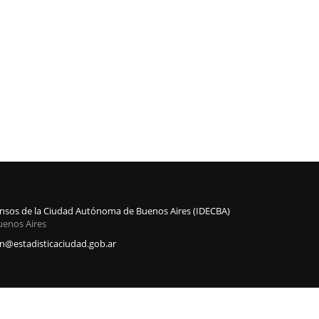
Censos de la Ciudad Autónoma de Buenos Aires (IDECBA)
uenos Aires
@estadisticaciudad.gob.ar