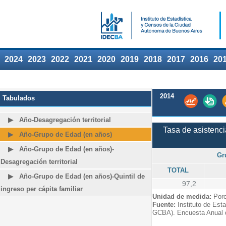
2024
2023
2022
2021
2020
2019
2018
2017
2016
20
2014
Tabulados
Año-Desagregación territorial
Tasa de asistenci
Año-Grupo de Edad (en años)
Año-Grupo de Edad (en años)-
Gr
Desagregación territorial
TOTAL
Año-Grupo de Edad (en años)-Quintil de
97,2
ingreso per cápita familiar
Unidad de medida:
Porc
Fuente:
Instituto de Est
GCBA). Encuesta Anual 