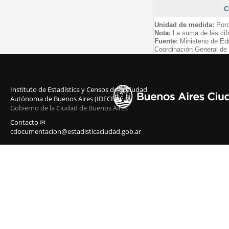
C
Unidad de medida:
Porc
Nota:
La suma de las cifr
Fuente:
Ministerio de E
Coordinación General de 
Instituto de Estadística y Censos de la Ciudad
Autónoma de Buenos Aires (IDECBA)
Gobierno de la Ciudad de Buenos Aires
Contacto ✉
cdocumentacion@estadisticaciudad.gob.ar