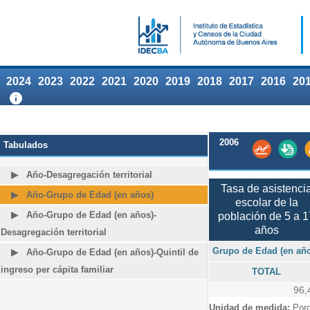
2024
2023
2022
2021
2020
2019
2018
2017
2016
20
2006
Tabulados
Año-Desagregación territorial
Tasa de asistenci
Año-Grupo de Edad (en años)
escolar de la
Año-Grupo de Edad (en años)-
población de 5 a 1
años
Desagregación territorial
Grupo de Edad (en añ
Año-Grupo de Edad (en años)-Quintil de
ingreso per cápita familiar
TOTAL
96,
Unidad de medida:
Porc