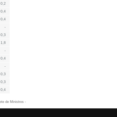
0,2
0,4
0,4
-
0,3
1,8
-
0,4
-
0,3
0,3
0,4
te de Ministros -