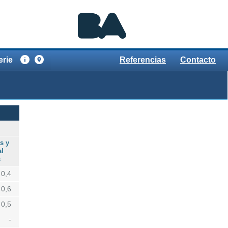
erie
Referencias
Contacto
s y
l
s
0,4
0,6
0,5
-