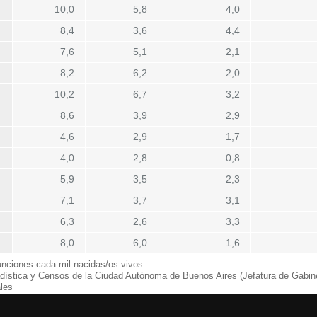
10,0
5,8
4,0
8,4
3,6
4,4
7,6
5,1
2,1
8,2
6,2
2,0
10,2
6,7
3,2
8,6
3,9
2,9
4,6
2,9
1,7
4,0
2,8
0,8
5,9
3,5
2,3
7,1
3,7
3,1
6,3
2,6
3,3
8,0
6,0
1,6
nciones cada mil nacidas/os vivos
adística y Censos de la Ciudad Autónoma de Buenos Aires (Jefatura de Gabine
les