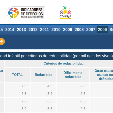
15
2014
2013
2012
2011
2010
2009
2008
2007
2006
S
dad infantil por criterios de reducibilidad (por mil nacidos vivos)
Criterios de reducibilidad
Otras causa
al
Dificilmente
TOTAL
Reducibles
causas ma
reducibles
definida
7,9
4,9
2,6
9,3
5,9
2,8
7,6
6,5
0,5
8,9
6,3
2,6