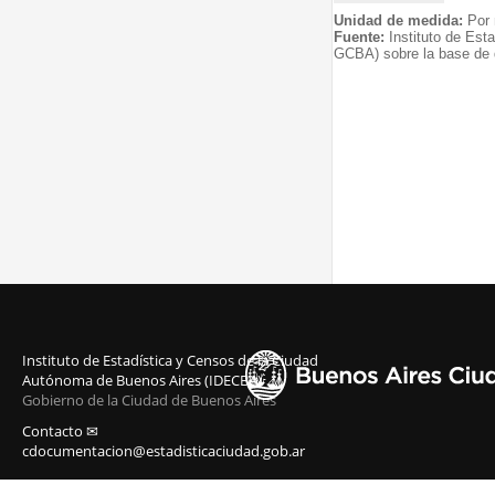
Unidad de medida:
Por 
Fuente:
Instituto de Est
GCBA) sobre la base de 
Instituto de Estadística y Censos de la Ciudad
Autónoma de Buenos Aires (IDECBA)
Gobierno de la Ciudad de Buenos Aires
Contacto ✉
cdocumentacion@estadisticaciudad.gob.ar