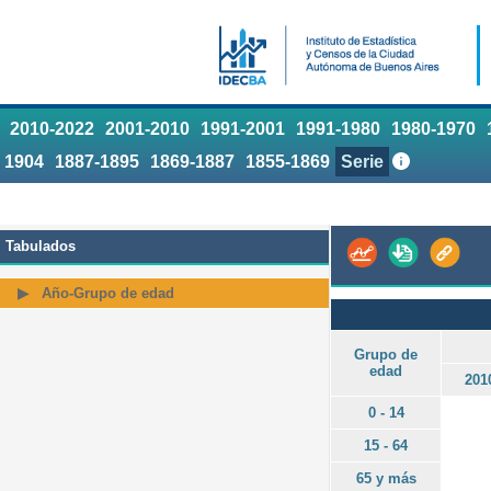
2010-2022
2001-2010
1991-2001
1991-1980
1980-1970
1904
1887-1895
1869-1887
1855-1869
Serie
Tabulados
Año-Grupo de edad
Grupo de
edad
201
0 - 14
15 - 64
65 y más