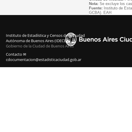
Nota:
Se excluye los ca
Fuente:
Instituto de Est
GCBA). EAH
Instituto de Estadística y Censos de la Ciudad
Autónoma de Buenos Aires (IDECBA)
Gobierno de la Ciudad de Buenos Aires
Contacto ✉
cdocumentacion@estadisticaciudad.gob.ar