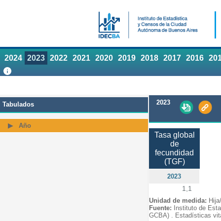
2024
2023
2022
2021
2020
2019
2018
2017
2016
20
2023
Tabulados
Año
Tasa global
de
fecundidad
(TGF)
2023
1,1
Unidad de medida:
Hija
Fuente:
Instituto de Est
GCBA) . Estadísticas vit