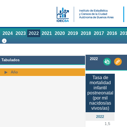
2024
2023
2022
2021
2020
2019
2018
2017
2016
20
2022
Tabulados
Año
Tasa de
mortalidad
infantil
postneonatal
(por mil
nacidos/as
vivos/as)
2022
1,5