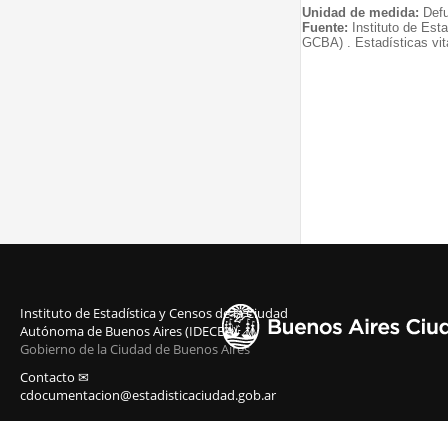
Unidad de medida:
Defu
Fuente:
Instituto de Est
GCBA) . Estadísticas vit
Instituto de Estadística y Censos de la Ciudad
Autónoma de Buenos Aires (IDECBA)
Gobierno de la Ciudad de Buenos Aires
Contacto ✉
cdocumentacion@estadisticaciudad.gob.ar