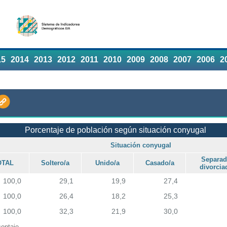
15
2014
2013
2012
2011
2010
2009
2008
2007
2006
2
Porcentaje de población según situación conyugal
Situación conyugal
Separad
OTAL
Soltero/a
Unido/a
Casado/a
divorcia
100,0
29,1
19,9
27,4
100,0
26,4
18,2
25,3
100,0
32,3
21,9
30,0
entaje