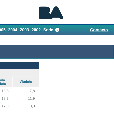
005
2004
2003
2002
Serie
Contacto
Referencias
o/a
Viudo/a
do/a
15,8
7,8
18,3
11,9
12,9
3,0