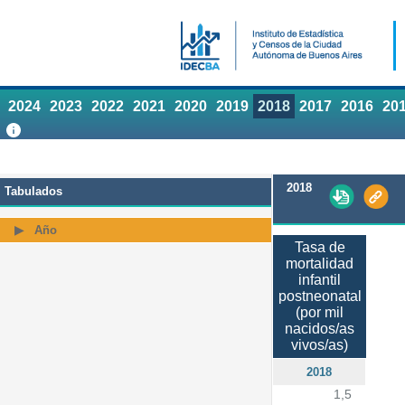
2024
2023
2022
2021
2020
2019
2018
2017
2016
20
2018
Tabulados
Año
Tasa de
mortalidad
infantil
postneonatal
(por mil
nacidos/as
vivos/as)
2018
1,5