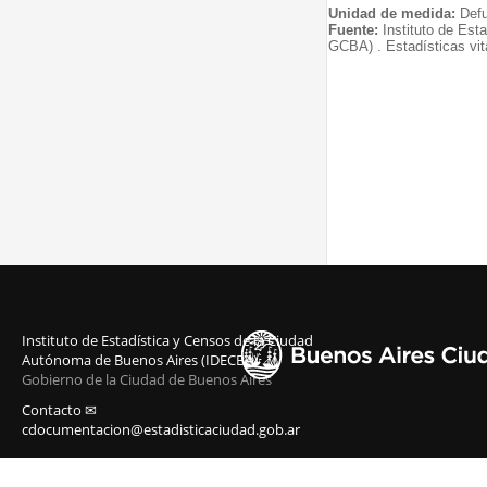
Unidad de medida:
Defu
Fuente:
Instituto de Est
GCBA) . Estadísticas vit
Instituto de Estadística y Censos de la Ciudad
Autónoma de Buenos Aires (IDECBA)
Gobierno de la Ciudad de Buenos Aires
Contacto ✉
cdocumentacion@estadisticaciudad.gob.ar