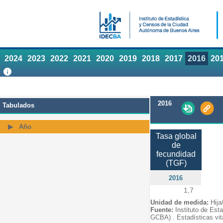
2024
2023
2022
2021
2020
2019
2018
2017
2016
20
2016
Tabulados
Año
Tasa global
de
fecundidad
(TGF)
2016
1,7
Unidad de medida:
Hija
Fuente:
Instituto de Est
GCBA) . Estadísticas vit