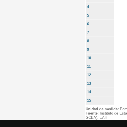
4
5
6
7
8
9
10
11
12
13
14
15
Unidad de medida:
Porc
Fuente:
Instituto de Est
GCBA). EAH