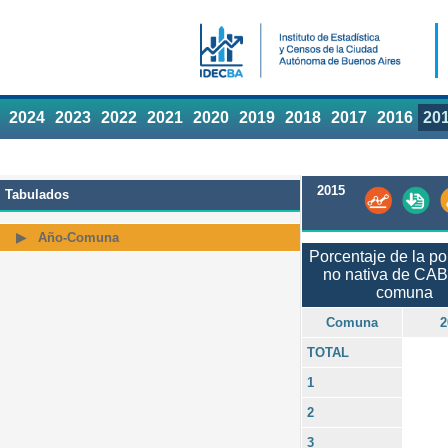
2024
2023
2022
2021
2020
2019
2018
2017
2016
20
2015
Tabulados
Año-Comuna
Porcentaje de la po
no nativa de CAB
comuna
Comuna
2
TOTAL
1
2
3