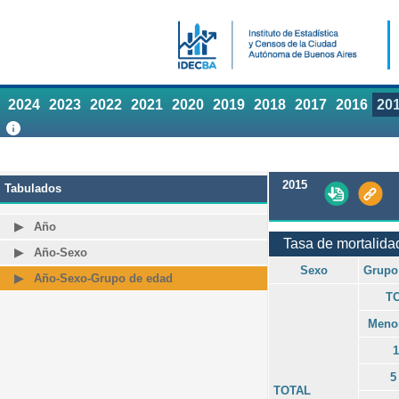
2024
2023
2022
2021
2020
2019
2018
2017
2016
20
2015
Tabulados
Año
Tasa de mortalidad
Año-Sexo
Sexo
Grupo
Año-Sexo-Grupo de edad
T
Menor
1
5
TOTAL