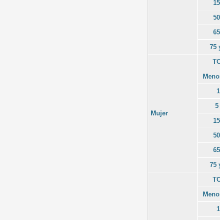
15
50
65
75 
T
Menor
1
5
Mujer
15
50
65
75 
T
Menor
1