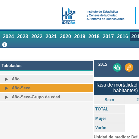
2024
2023
2022
2021
2020
2019
2018
2017
2016
20
2015
Tabulados
Año
Tasa de mortalidad 
Año-Sexo
habitantes)
Año-Sexo-Grupo de edad
Sexo
2
TOTAL
Mujer
Varón
Unidad de medida:
Defu