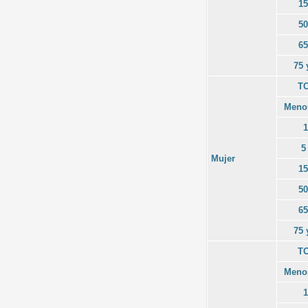
15
50
65
75 
T
Menor
1
5
Mujer
15
50
65
75 
T
Menor
1