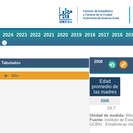
2024
2023
2022
2021
2020
2019
2018
2017
2016
20
2008
Tabulados
Año
Edad
promedio de
las madres
2008
29,7
Unidad de medida:
Año
Fuente:
Instituto de Est
GCBA) . Estadísticas vit