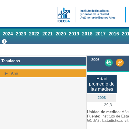
2024
2023
2022
2021
2020
2019
2018
2017
2016
20
2006
Tabulados
Año
Edad
promedio de
las madres
2006
29,3
Unidad de medida:
Año
Fuente:
Instituto de Est
GCBA) . Estadísticas vit