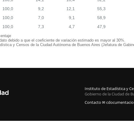
100,0
9,2
12,1
55,3
100,0
7,0
9,1
58,9
100,0
7,3
4,7
47,9
entaje
 dato debido a que el coeficiente de variación estimado es mayor al 30%.
adística y Censos de la Ciudad Autónoma de Buenos Aires (Jefatura de Gabine
Instituto de Estadística y 
Gobierno de la Ciudad de B
Contacto ✉ cdocumentacion