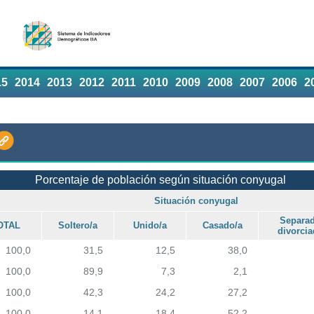
15
2014
2013
2012
2011
2010
2009
2008
2007
2006
2
Porcentaje de población según situación conyugal
Situación conyugal
Separad
OTAL
Soltero/a
Unido/a
Casado/a
divorcia
100,0
31,5
12,5
38,0
100,0
89,9
7,3
2,1
100,0
42,3
24,2
27,2
100,0
14,1
18,4
52,2