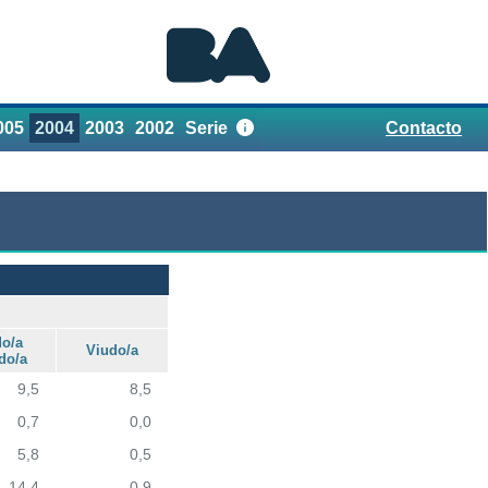
005
2004
2003
2002
Serie
Contacto
Referencias
o/a
Viudo/a
do/a
9,5
8,5
0,7
0,0
5,8
0,5
14,4
0,9