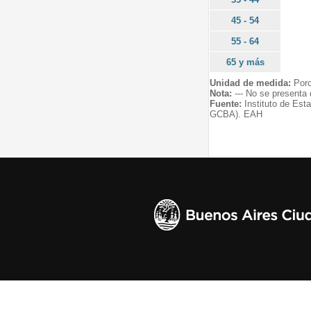
45 - 54
55 - 64
65 y más
Unidad de medida:
Porc
Nota:
--- No se presenta
Fuente:
Instituto de Est
GCBA). EAH