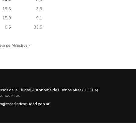
19,6
3,9
15,9
9,1
6,5
33,5
te de Ministros -
Censos de la Ciudad Autónoma de Buenos Aires (IDECBA)
uenos Aires
@estadisticaciudad.gob.ar