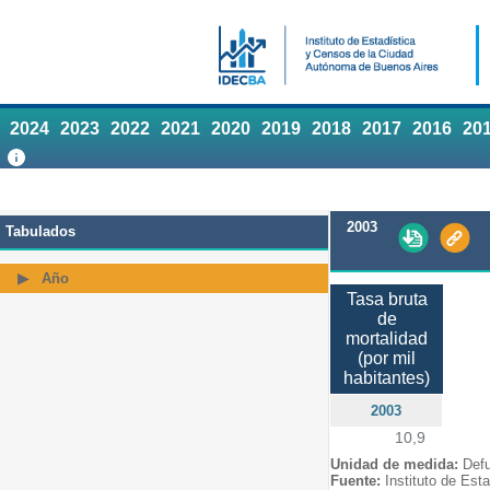
2024
2023
2022
2021
2020
2019
2018
2017
2016
20
2003
Tabulados
Año
Tasa bruta
de
mortalidad
(por mil
habitantes)
2003
10,9
Unidad de medida:
Defu
Fuente:
Instituto de Est