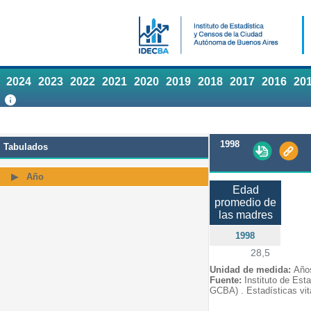
2024
2023
2022
2021
2020
2019
2018
2017
2016
20
1998
Tabulados
Año
Edad
promedio de
las madres
1998
28,5
Unidad de medida:
Año
Fuente:
Instituto de Est
GCBA) . Estadísticas vit