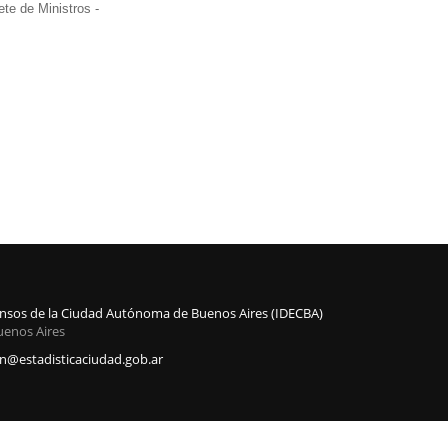
te de Ministros -
Censos de la Ciudad Autónoma de Buenos Aires (IDECBA)
uenos Aires
@estadisticaciudad.gob.ar