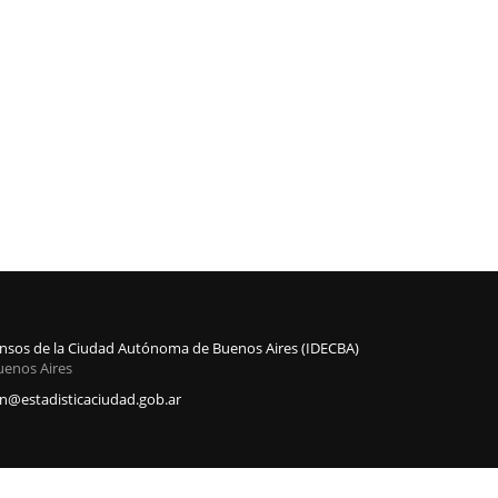
Censos de la Ciudad Autónoma de Buenos Aires (IDECBA)
uenos Aires
@estadisticaciudad.gob.ar