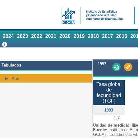
2024
2023
2022
2021
2020
2019
2018
2017
2016
20
1993
Tabulados
Año
Tasa global
de
fecundidad
(TGF)
1993
1,7
Unidad de medida:
Hija
Fuente:
Instituto de Est
GCBA) . Estadísticas vit