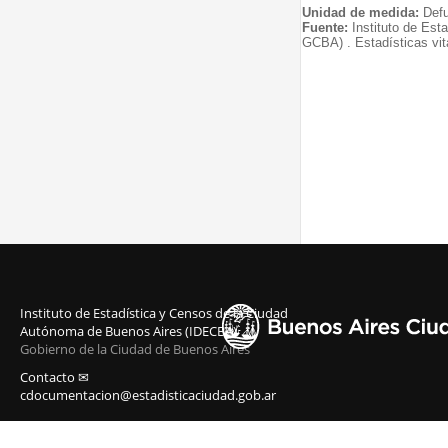
Unidad de medida:
Defu
Fuente:
Instituto de Est
GCBA) . Estadísticas vit
Instituto de Estadística y Censos de la Ciudad
Autónoma de Buenos Aires (IDECBA)
Gobierno de la Ciudad de Buenos Aires
Contacto ✉
cdocumentacion@estadisticaciudad.gob.ar