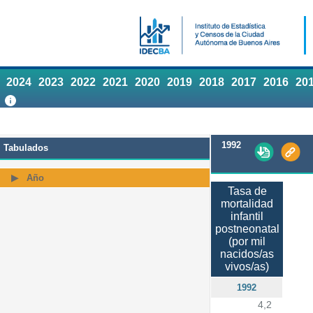
2024
2023
2022
2021
2020
2019
2018
2017
2016
20
1992
Tabulados
Año
Tasa de
mortalidad
infantil
postneonatal
(por mil
nacidos/as
vivos/as)
1992
4,2