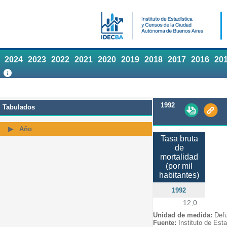
2024
2023
2022
2021
2020
2019
2018
2017
2016
20
1992
Tabulados
Año
Tasa bruta
de
mortalidad
(por mil
habitantes)
1992
12,0
Unidad de medida:
Defu
Fuente:
Instituto de Est