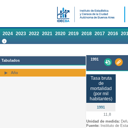
2024
2023
2022
2021
2020
2019
2018
2017
2016
20
1991
Tabulados
Año
Tasa bruta
de
mortalidad
(por mil
habitantes)
1991
11,8
Unidad de medida:
Defu
Fuente:
Instituto de Est