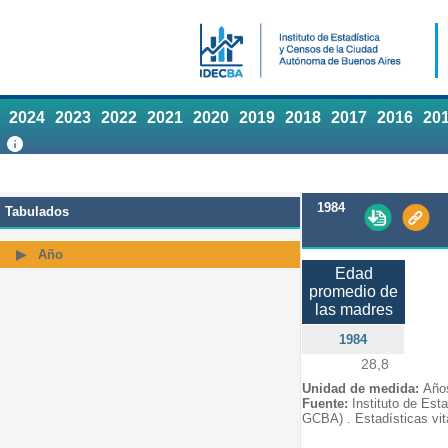
2024
2023
2022
2021
2020
2019
2018
2017
2016
20
1984
Tabulados
Año
Edad
promedio de
las madres
1984
28,8
Unidad de medida:
Año
Fuente:
Instituto de Est
GCBA) . Estadísticas vit