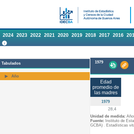
2024
2023
2022
2021
2020
2019
2018
2017
2016
20
1979
Tabulados
Año
Edad
promedio de
las madres
1979
28,4
Unidad de medida:
Año
Fuente:
Instituto de Est
GCBA) . Estadísticas vit