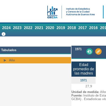
2024
2023
2022
2021
2020
2019
2018
2017
2016
20
1971
Tabulados
Año
Edad
promedio de
las madres
1971
27,9
Unidad de medida:
Año
Fuente:
Instituto de Est
GCBA) . Estadísticas vit