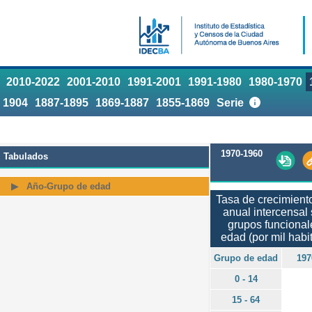
2010-2022
2001-2010
1991-2001
1991-1980
1980-1970
1904
1887-1895
1869-1887
1855-1869
Serie
1970-1960
Tabulados
Año-Grupo de edad
Tasa de crecimient
anual intercensal
grupos funcional
edad (por mil habi
Grupo de edad
197
0 - 14
15 - 64