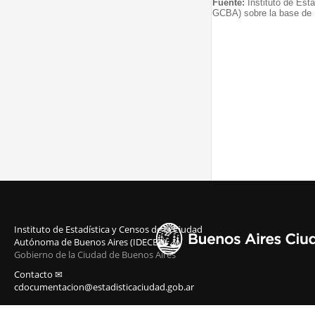
Fuente:
Instituto de Est
GCBA) sobre la base de I
Instituto de Estadística y Censos de la Ciudad
Autónoma de Buenos Aires (IDECBA)
Gobierno de la Ciudad de Buenos Aires
Contacto ✉
cdocumentacion@estadisticaciudad.gob.ar