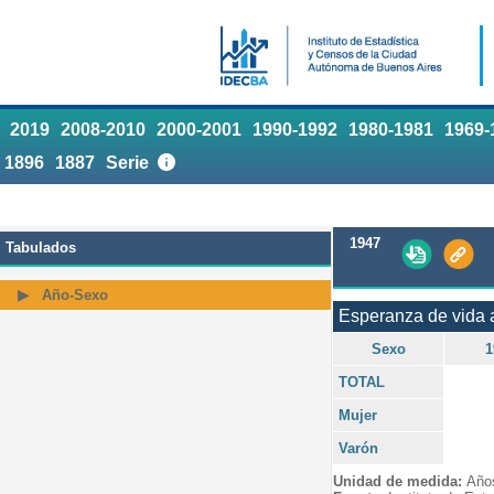
2019
2008-2010
2000-2001
1990-1992
1980-1981
1969-
1896
1887
Serie
1947
Tabulados
Año-Sexo
Esperanza de vida 
Sexo
1
TOTAL
Mujer
Varón
Unidad de medida:
Año