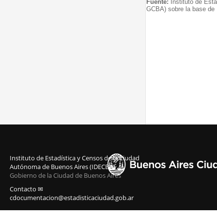
Fuente:
Instituto de Est
GCBA) sobre la base de I
Instituto de Estadística y Censos de la Ciudad
Autónoma de Buenos Aires (IDECBA)
Gobierno de la Ciudad de Buenos Aires
Contacto ✉
cdocumentacion@estadisticaciudad.gob.ar