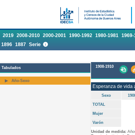
2019
2008-2010
2000-2001
1990-1992
1980-1981
1969-
1896
1887
Serie
1908-1910
Tabulados
Año-Sexo
Esperanza de vida 
Sexo
190
TOTAL
Mujer
Varón
Unidad de medida:
Año