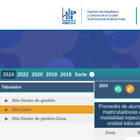
2024
2022
2020
2018
2016
Serie
2024
Tabulados
Año-Sector de gestión
Promedio de alum
Año-Zona
matriculados/as 
modalidad especi
Año-Sector de gestión-Zona
unidad educat
Zona
2