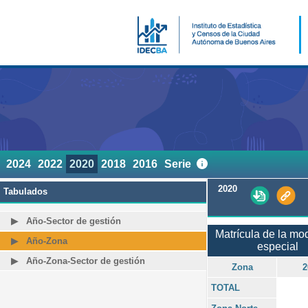
2024
2022
2020
2018
2016
Serie
2020
Tabulados
Año-Sector de gestión
Matrícula de la mo
Año-Zona
especial
Año-Zona-Sector de gestión
Zona
2
TOTAL