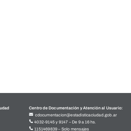
iudad
Centro de Documentación y Atención al Usuario:
cdocumentacion@estadisticaciudad.gob.ar
4032-9145 y 9147 – De 9 a 16 hs.
1151469839 – Solo mensajes