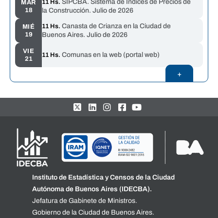
SIPCBA. Sistema de Índices de Precios de
11 Hs.
MAR
18
la Construcción. Julio de 2026
Canasta de Crianza en la Ciudad de
11 Hs.
MIÉ
19
Buenos Aires. Julio de 2026
VIE
Comunas en la web (portal web)
11 Hs.
21
+
Instituto de Estadística y Censos de la Ciudad
Autónoma de Buenos Aires (IDECBA).
Jefatura de Gabinete de Ministros.
Gobierno de la Ciudad de Buenos Aires.